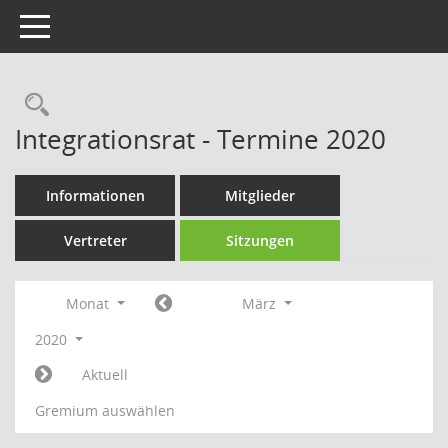
Toggle navigation
Rechercheauswahl
Integrationsrat - Termine 2020
Informationen
Mitglieder
Vertreter
Sitzungen
Monat
März
2020
Aktuell
Gremium auswählen