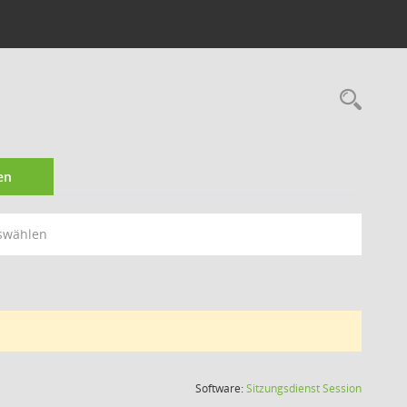
Rec
en
swählen
(Wird in
Software:
Sitzungsdienst
Session