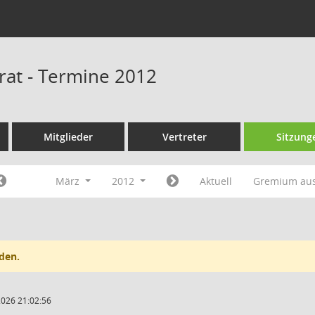
srat - Termine 2012
Mitglieder
Vertreter
Sitzung
März
2012
Aktuell
Gremium au
den.
2026 21:02:56