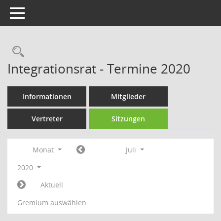
Toggle navigation
Rechercheauswahl
Integrationsrat - Termine 2020
Informationen
Mitglieder
Vertreter
Sitzungen
Monat
Juli
2020
Aktuell
Gremium auswählen