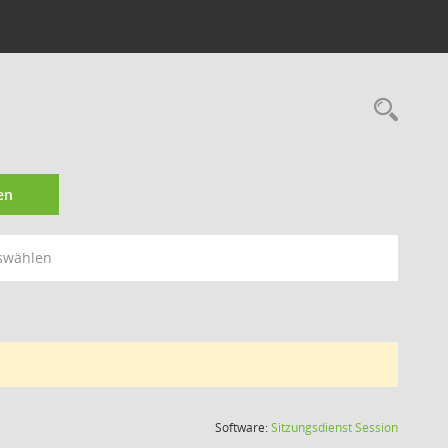
Rec
en
swählen
(Wird in
Software:
Sitzungsdienst
Session