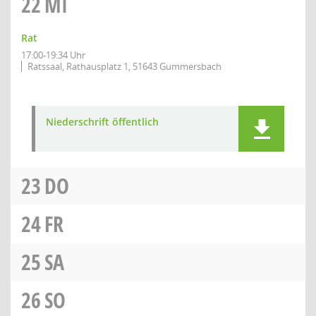
22
MI
Rat
17:00-19:34 Uhr
Ratssaal, Rathausplatz 1, 51643 Gummersbach
Niederschrift öffentlich
23
DO
24
FR
25
SA
26
SO