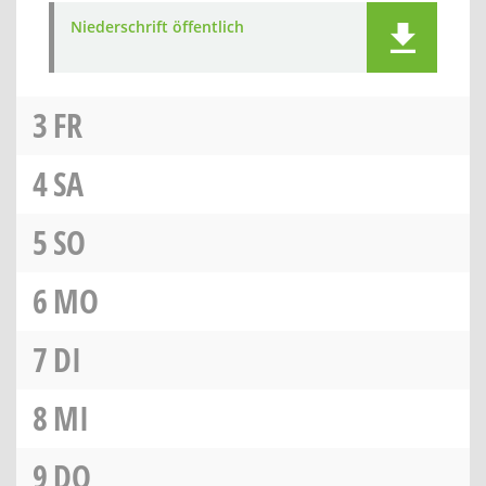
Niederschrift öffentlich
3
FR
4
SA
5
SO
6
MO
7
DI
8
MI
9
DO