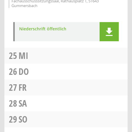
Fachausschusssitzungssaal, Rathausplatz 1, 51643
Gummersbach
Niederschrift öffentlich
25
MI
26
DO
27
FR
28
SA
29
SO