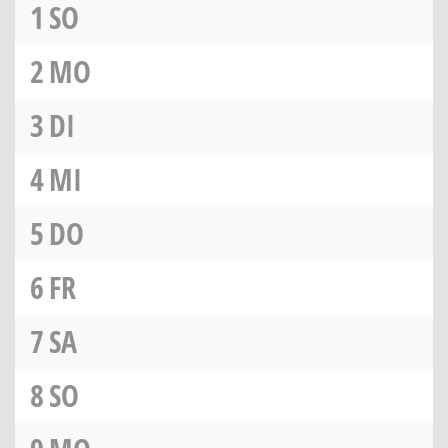
1
SO
2
MO
3
DI
4
MI
5
DO
6
FR
7
SA
8
SO