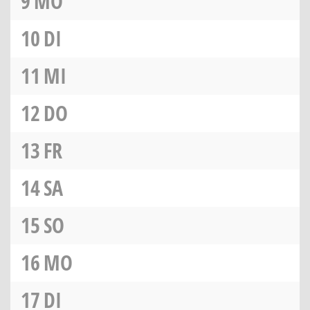
9
MO
10
DI
11
MI
12
DO
13
FR
14
SA
15
SO
16
MO
17
DI