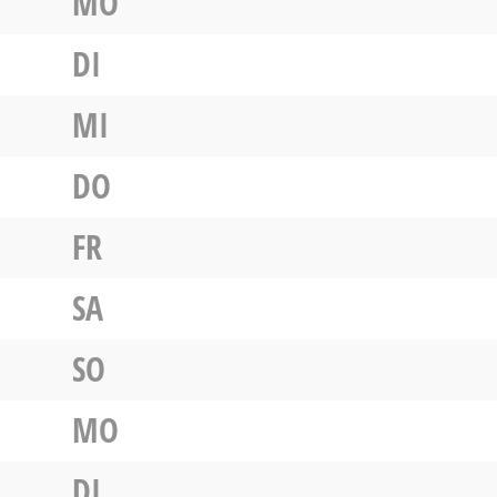
MO
DI
MI
DO
FR
SA
SO
MO
DI