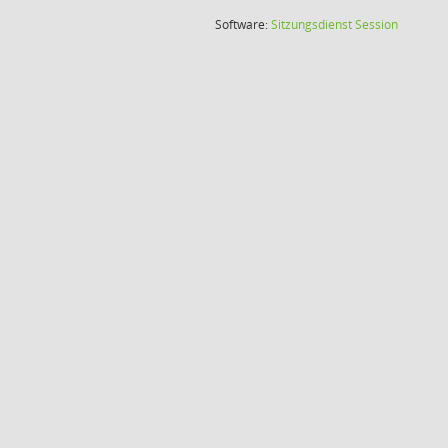
(Wird in
Software:
Sitzungsdienst
Session