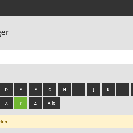
ger
D
E
F
G
H
I
J
K
L
X
Y
Z
Alle
den.