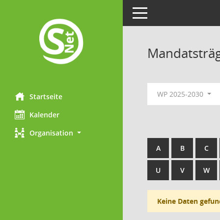
Toggle navigation
Mandatsträ
WP 2025-2030
Startseite
Kalender
Organisation
A
B
C
U
V
W
Keine Daten gefun