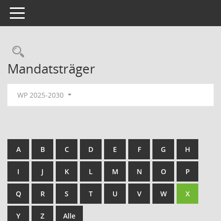
Toggle navigation
Rechercheauswahl
Mandatsträger
WP 2025-2030
A
B
C
D
E
F
G
H
I
J
K
L
M
N
O
P
Q
R
S
T
U
V
W
X
Y
Z
Alle