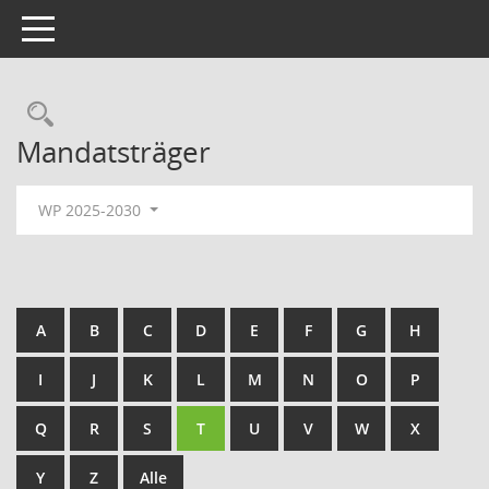
Toggle navigation
Rechercheauswahl
Mandatsträger
WP 2025-2030
A
B
C
D
E
F
G
H
I
J
K
L
M
N
O
P
Q
R
S
T
U
V
W
X
Y
Z
Alle