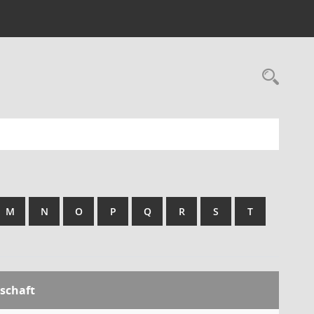
Rec
M
N
O
P
Q
R
S
T
dschaft