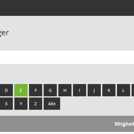
ger
D
E
F
G
H
I
J
K
L
X
Y
Z
Alle
Mitglie