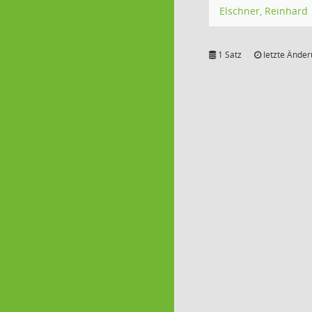
Elschner, Reinhard
1 Satz
letzte Änder