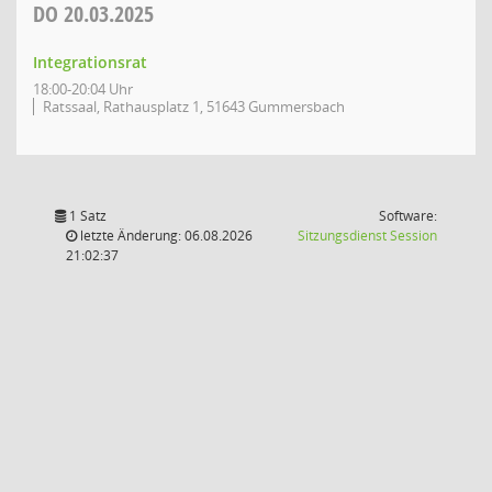
DO
20.03.2025
Integrationsrat
18:00-20:04 Uhr
Ratssaal, Rathausplatz 1, 51643 Gummersbach
1 Satz
Software:
(Wird in
letzte Änderung: 06.08.2026
Sitzungsdienst
Session
21:02:37