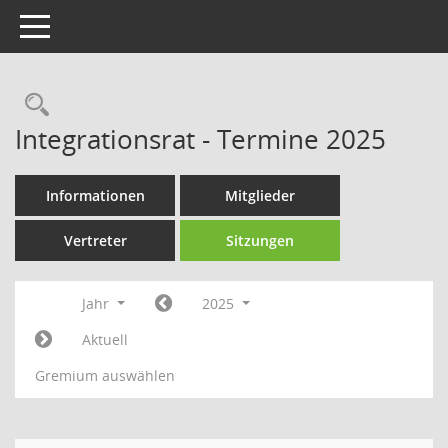
Toggle navigation
Rechercheauswahl
Integrationsrat - Termine 2025
Informationen
Mitglieder
Vertreter
Sitzungen
Jahr
2025
Aktuell
Gremium auswählen