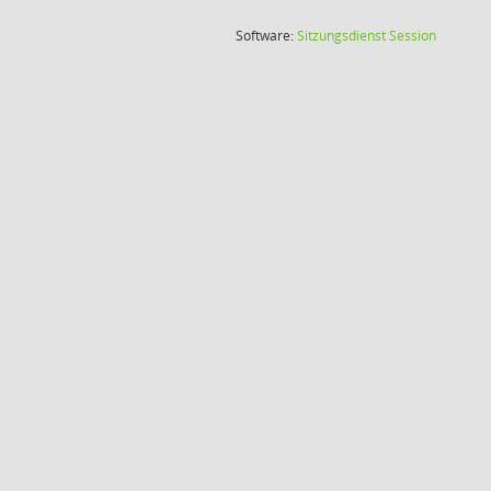
(Wird in
Software:
Sitzungsdienst
Session