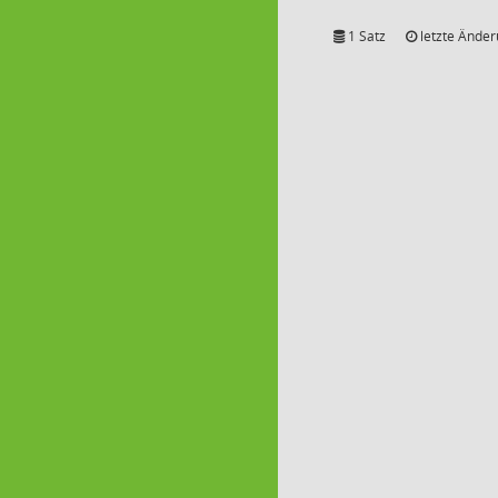
1 Satz
letzte Änder