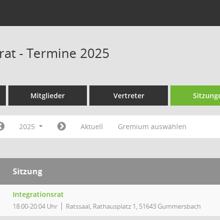
srat - Termine 2025
Mitglieder
Vertreter
Sitzung
2025
Aktuell
Gremium auswählen
Sitzung
Integrationsrat
18:00-20:04 Uhr
Ratssaal, Rathausplatz 1, 51643 Gummersbach