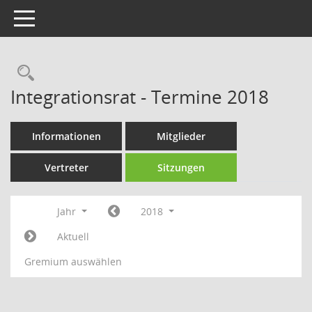
Toggle navigation
Rechercheauswahl
Integrationsrat - Termine 2018
Informationen
Mitglieder
Vertreter
Sitzungen
Jahr
2018
Aktuell
Gremium auswählen