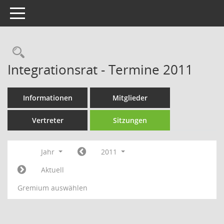
Toggle navigation
Rechercheauswahl
Integrationsrat - Termine 2011
Informationen
Mitglieder
Vertreter
Sitzungen
Jahr
2011
Aktuell
Gremium auswählen