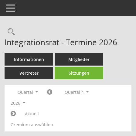
Toggle navigation
Rechercheauswahl
Integrationsrat - Termine 2026
Informationen
Mitglieder
Vertreter
Sitzungen
Quartal
Quartal 4
2026
Aktuell
Gremium auswählen