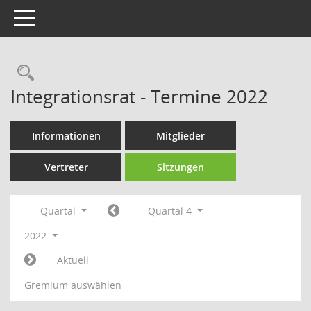
Toggle navigation
Rechercheauswahl
Integrationsrat - Termine 2022
Informationen
Mitglieder
Vertreter
Sitzungen
Quartal
Quartal 4
2022
Aktuell
Gremium auswählen