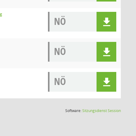
ng
NÖ
NÖ
NÖ
(Wird in
Software:
Sitzungsdienst
Session