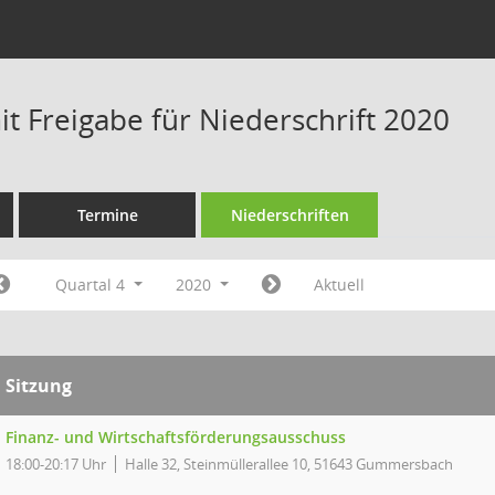
t Freigabe für Niederschrift 2020
Termine
Niederschriften
Quartal 4
2020
Aktuell
Sitzung
Finanz- und Wirtschaftsförderungsausschuss
18:00-20:17 Uhr
Halle 32, Steinmüllerallee 10, 51643 Gummersbach