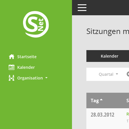
Toggle navigation
Sitzungen mi
Kalender
Startseite
Kalender
Quartal
Organisation
Tag
S
28.03.2012
R
1