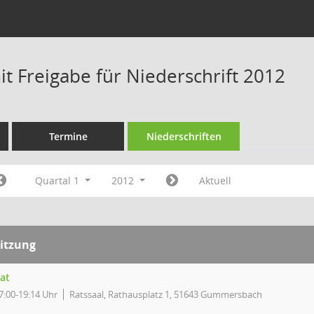
t Freigabe für Niederschrift 2012
Termine
Niederschriften
Quartal 1
2012
Aktuell
itzung
at
7:00-19:14 Uhr
Ratssaal, Rathausplatz 1, 51643 Gummersbach