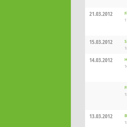
21.03.2012
F
1
15.03.2012
S
1
14.03.2012
H
1
F
1
13.03.2012
B
1