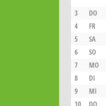
3
DO
4
FR
5
SA
6
SO
7
MO
8
DI
9
MI
10
DO