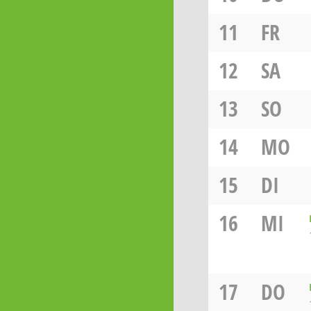
11
FR
12
SA
13
SO
14
MO
15
DI
16
MI
17
DO