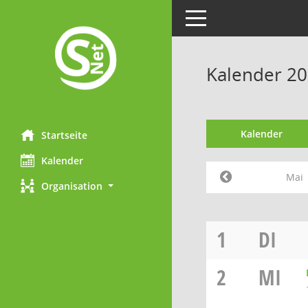
Toggle navigation
Kalender 20
Kalender
Startseite
Kalender
Mai
Organisation
1
DI
2
MI