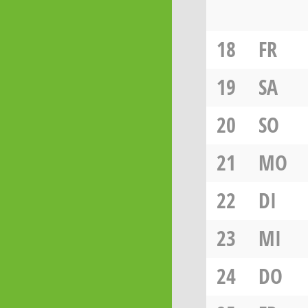
18
FR
19
SA
20
SO
21
MO
22
DI
23
MI
24
DO