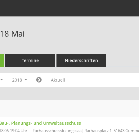
18 Mai
Termine
Niederschriften
2018
Aktuell
Bau-, Planungs- und Umweltausschuss
18:06-19:04 Uhr
Fachausschusssitzungssaal, Rathausplatz 1, 51643 Gumm