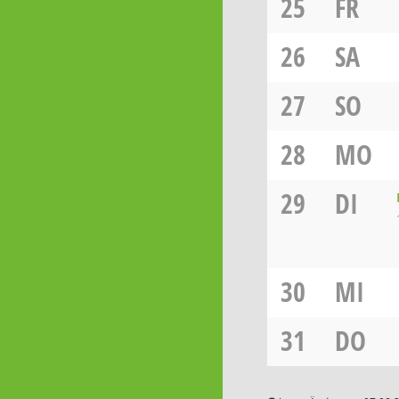
25
FR
26
SA
27
SO
28
MO
29
DI
30
MI
31
DO