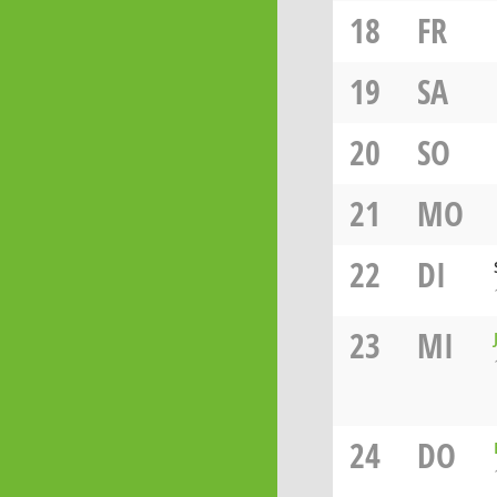
18
FR
19
SA
20
SO
21
MO
22
DI
23
MI
24
DO