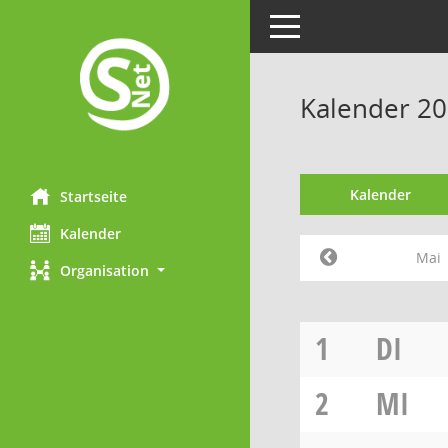
Toggle navigation
Kalender 20
Kalender
Startseite
Kalender
Mai
Organisation
1
DI
2
MI