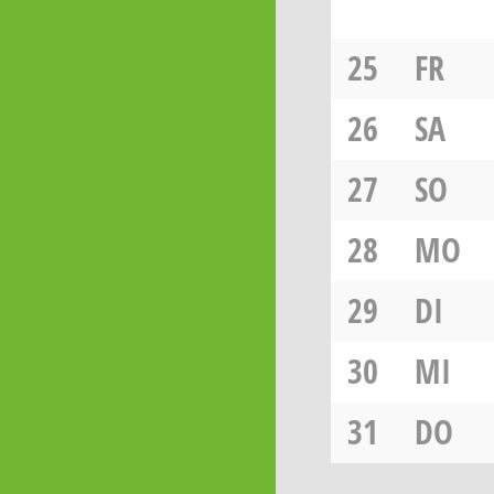
25
FR
26
SA
27
SO
28
MO
29
DI
30
MI
31
DO