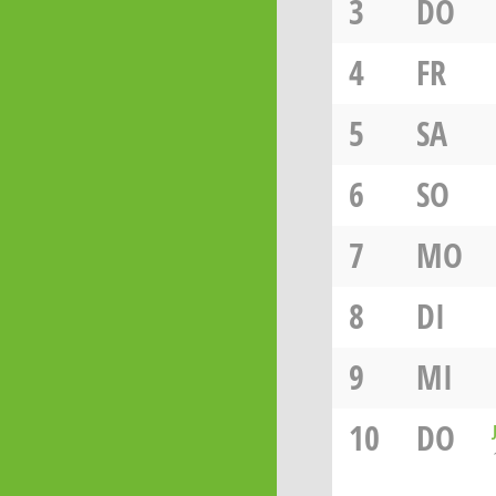
3
DO
4
FR
5
SA
6
SO
7
MO
8
DI
9
MI
10
DO