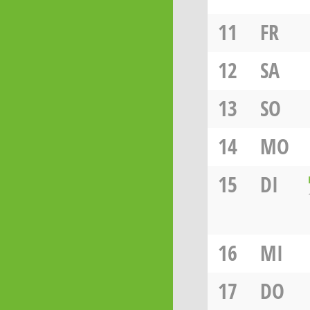
11
FR
12
SA
13
SO
14
MO
15
DI
16
MI
17
DO