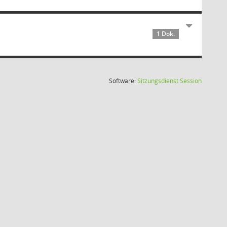
1 Dok.
(Wird in
Software:
Sitzungsdienst
Session