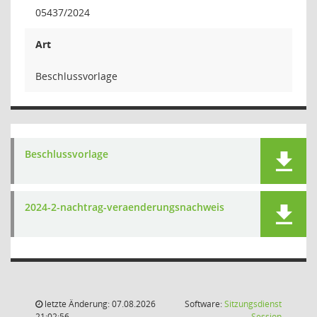
05437/2024
Art
Beschlussvorlage
Beschlussvorlage
2024-2-nachtrag-veraenderungsnachweis
letzte Änderung: 07.08.2026
Software:
Sitzungsdienst
(Wird in
21:02:56
Session