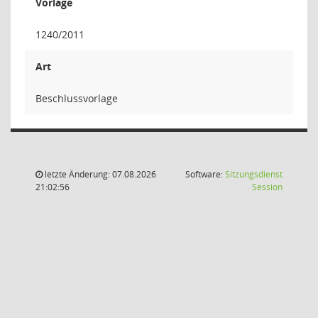
Vorlage
1240/2011
Art
Beschlussvorlage
letzte Änderung: 07.08.2026
Software:
Sitzungsdienst
(Wird in
21:02:56
Session