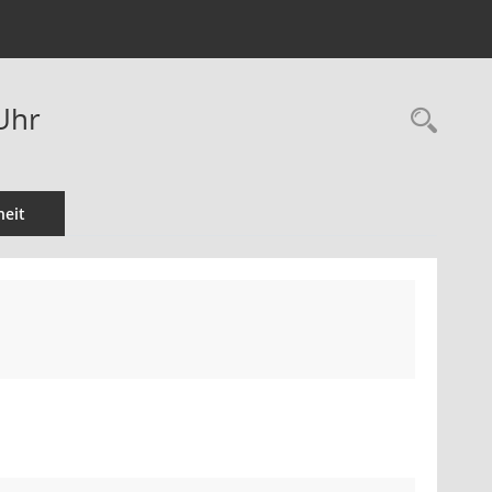
Uhr
Rec
eit