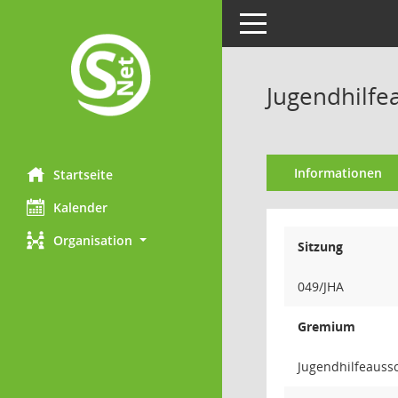
Toggle navigation
Jugendhilfe
Informationen
Startseite
Kalender
Organisation
Sitzung
049/JHA
Gremium
Jugendhilfeauss