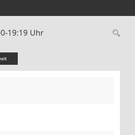
00-19:19 Uhr
Rec
eit