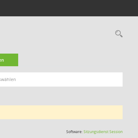
Rec
en
swählen
(Wird in
Software:
Sitzungsdienst
Session