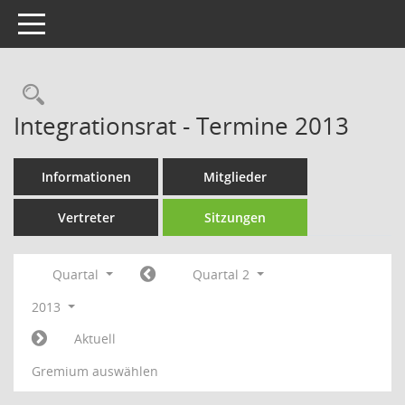
Toggle navigation
Rechercheauswahl
Integrationsrat - Termine 2013
Informationen
Mitglieder
Vertreter
Sitzungen
Quartal
Quartal 2
2013
Aktuell
Gremium auswählen