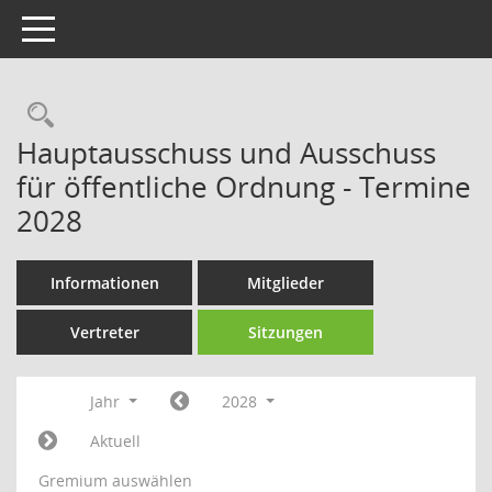
Toggle navigation
Rechercheauswahl
Hauptausschuss und Ausschuss
für öffentliche Ordnung - Termine
2028
Informationen
Mitglieder
Vertreter
Sitzungen
Jahr
2028
Aktuell
Gremium auswählen