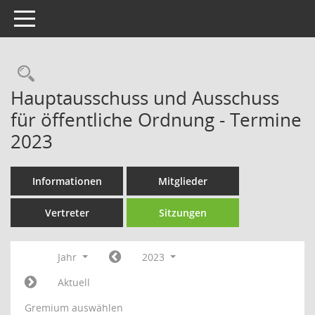
Toggle navigation
Rechercheauswahl
Hauptausschuss und Ausschuss
für öffentliche Ordnung - Termine
2023
Informationen
Mitglieder
Vertreter
Sitzungen
Jahr
2023
Aktuell
Gremium auswählen