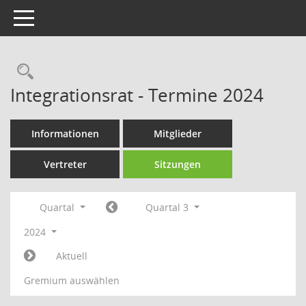
Toggle navigation
Rechercheauswahl
Integrationsrat - Termine 2024
Informationen
Mitglieder
Vertreter
Sitzungen
Quartal
Quartal 3
2024
Aktuell
Gremium auswählen