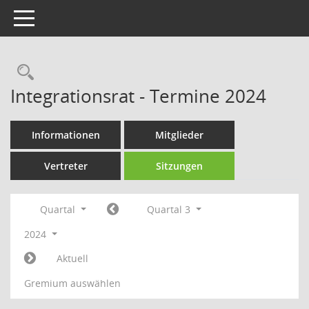
Toggle navigation
Rechercheauswahl
Integrationsrat - Termine 2024
Informationen
Mitglieder
Vertreter
Sitzungen
Quartal
Quartal 3
2024
Aktuell
Gremium auswählen