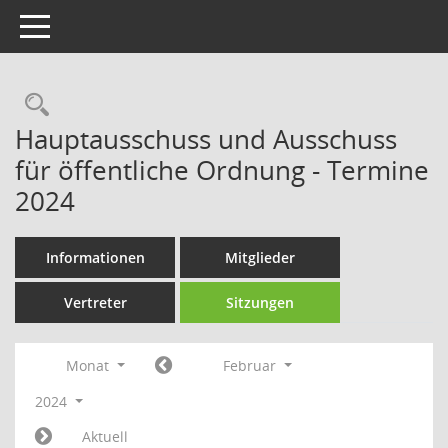
Toggle navigation
Rechercheauswahl
Hauptausschuss und Ausschuss
für öffentliche Ordnung - Termine
2024
Informationen
Mitglieder
Vertreter
Sitzungen
Monat
Februar
2024
Aktuell