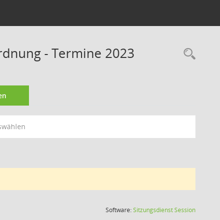
Ordnung - Termine 2023
Rec
en
swählen
(Wird in
Software:
Sitzungsdienst
Session