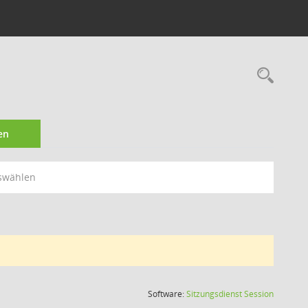
Rec
en
swählen
(Wird in
Software:
Sitzungsdienst
Session