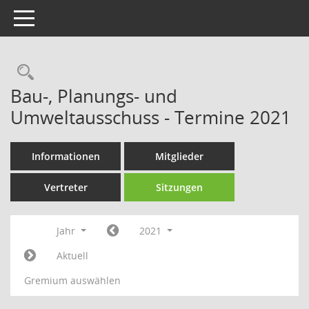
Toggle navigation
Rechercheauswahl
Bau-, Planungs- und
Umweltausschuss - Termine 2021
Informationen
Mitglieder
Vertreter
Sitzungen
Jahr
2021
Aktuell
Gremium auswählen