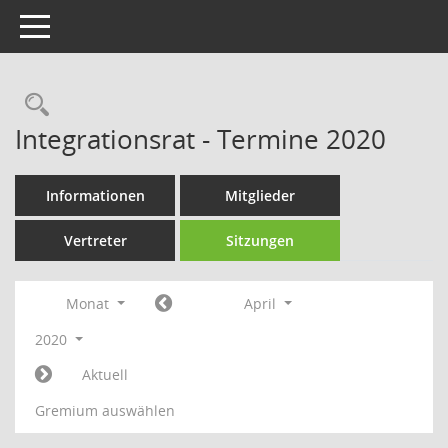
Toggle navigation
Rechercheauswahl
Integrationsrat - Termine 2020
Informationen
Mitglieder
Vertreter
Sitzungen
Monat
April
2020
Aktuell
Gremium auswählen