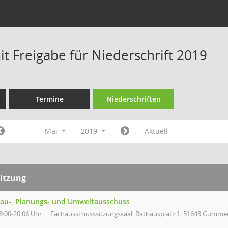
t Freigabe für Niederschrift 2019
Termine
Niederschriften
Mai
2019
Aktuell
itzung
au-, Planungs- und Umweltausschuss
8:00-20:06 Uhr
Fachausschusssitzungssaal, Rathausplatz 1, 51643 Gumme