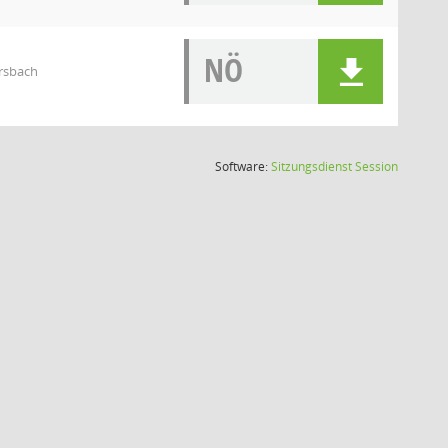
NÖ
rsbach
(Wird in
Software:
Sitzungsdienst
Session