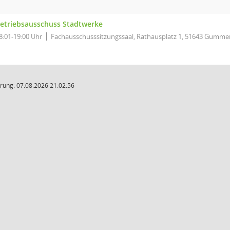
etriebsausschuss Stadtwerke
8:01-19:00 Uhr
Fachausschusssitzungssaal, Rathausplatz 1, 51643 Gumme
rung: 07.08.2026 21:02:56