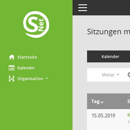
Toggle navigation
Sitzungen mi
Kalender
Startseite
Kalender
Monat
Organisation
Tag
S
15.05.2019
B
1