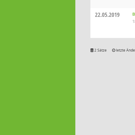
22.05.2019
B
1
2 Sätze
letzte Ände