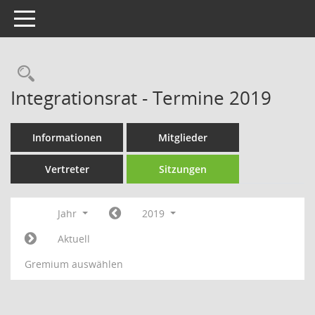
Toggle navigation
Rechercheauswahl
Integrationsrat - Termine 2019
Informationen
Mitglieder
Vertreter
Sitzungen
Jahr
2019
Aktuell
Gremium auswählen