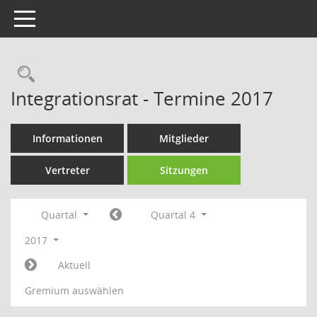
Toggle navigation
Rechercheauswahl
Integrationsrat - Termine 2017
Informationen
Mitglieder
Vertreter
Sitzungen
Quartal
Quartal 4
2017
Aktuell
Gremium auswählen