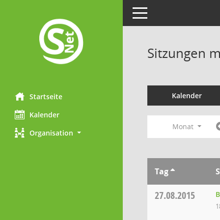
Toggle navigation
Sitzungen mi
Kalender
Startseite
Kalender
Monat
Organisation
Tag
S
27.08.2015
B
1