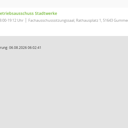
etriebsausschuss Stadtwerke
8:00-19:12 Uhr
Fachausschusssitzungssaal, Rathausplatz 1, 51643 Gumme
rung: 06.08.2026 06:02:41