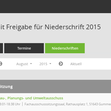
t Freigabe für Niederschrift 2015
Termine
Niederschriften
August
2015
Aktuell
itzung
au-, Planungs- und Umweltausschuss
8:01-18:38 Uhr
Fachausschusssitzungssaal, Rathausplatz 1, 51643 Gumme