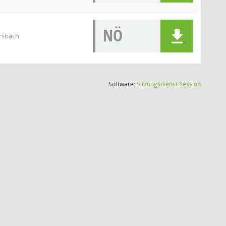
NÖ
rsbach
(Wird in
Software:
Sitzungsdienst
Session