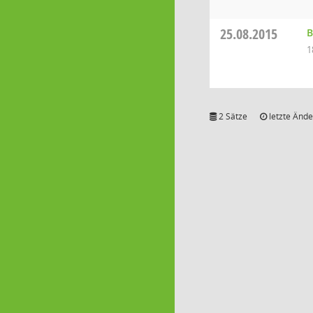
25.08.2015
B
1
2 Sätze
letzte Ände