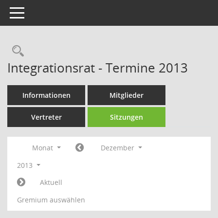
Toggle navigation
Rechercheauswahl
Integrationsrat - Termine 2013
Informationen
Mitglieder
Vertreter
Sitzungen
Monat
Dezember
2013
Aktuell
Gremium auswählen