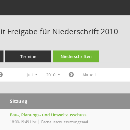
t Freigabe für Niederschrift 2010
Termine
Niederschriften
Juli
2010
Aktuell
Sitzung
Bau-, Planungs- und Umweltausschuss
18:00-19:49 Uhr
Fachausschusssitzungssaal