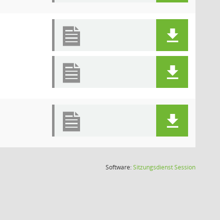
(Wird in
Software:
Sitzungsdienst
Session