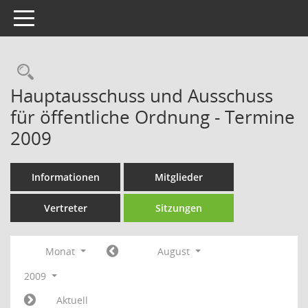
Toggle navigation
Rechercheauswahl
Hauptausschuss und Ausschuss
für öffentliche Ordnung - Termine
2009
Informationen
Mitglieder
Vertreter
Sitzungen
Monat
August
2009
Aktuell