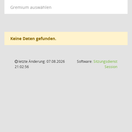
Gremium auswählen
Keine Daten gefunden.
letzte Änderung: 07.08.2026
Software:
Sitzungsdienst
(Wird in
21:02:56
Session