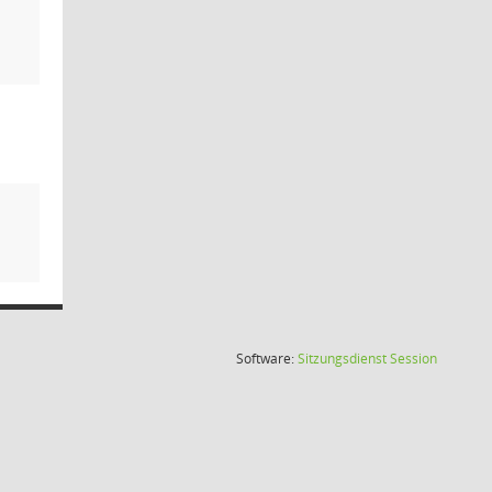
(Wird in
Software:
Sitzungsdienst
Session