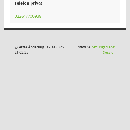
Telefon privat
02261/700938
letzte Änderung: 05.08.2026
Software:
Sitzungsdienst
(Wird in
21:02:25
Session