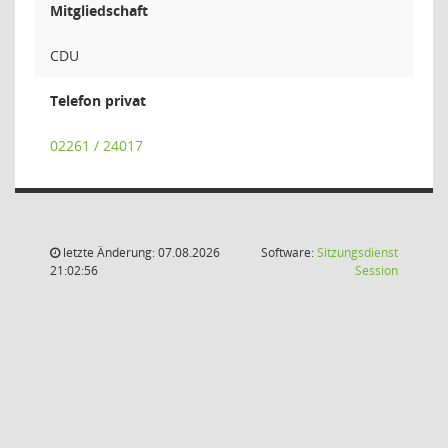
Mitgliedschaft
CDU
Telefon privat
02261 / 24017
letzte Änderung: 07.08.2026
Software:
Sitzungsdienst
(Wird in
21:02:56
Session