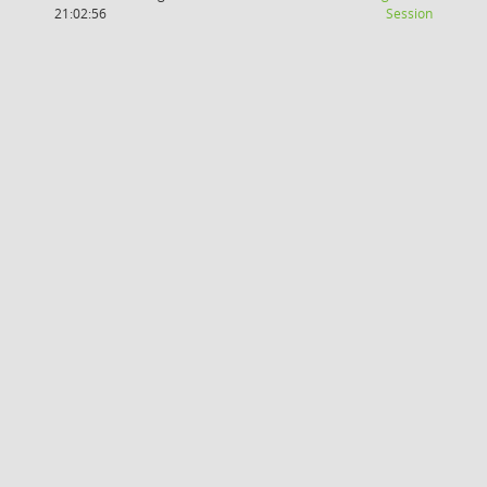
(Wird in
21:02:56
Session