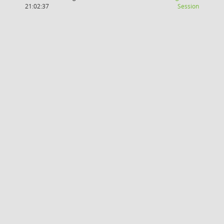
(Wird in
21:02:37
Session