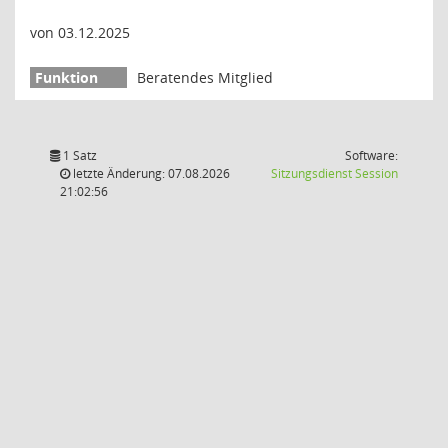
von 03.12.2025
Beratendes Mitglied
1 Satz
Software:
(Wird in
letzte Änderung: 07.08.2026
Sitzungsdienst
Session
21:02:56