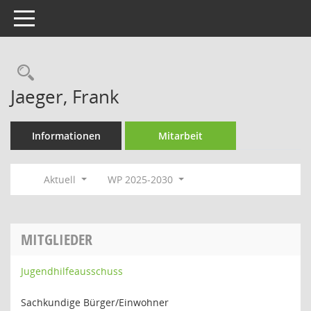
Toggle navigation
Rechercheauswahl
Jaeger, Frank
Informationen
Mitarbeit
Aktuell
WP 2025-2030
MITGLIEDER
Jugendhilfeausschuss
Sachkundige Bürger/Einwohner